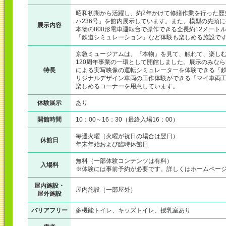
昭和初期から活躍し、約2年かけて修繕作業を行った歴
ハ236号」を館内展示しています。また、模型の先頭
展示内容
本物の800形電車運転台で操作できる全長約12メート
「鉄道シミュレーション」など体験も楽しめる施設で
京急ミュージアムは、『本物』を見て、触れて、楽し
120周年事業の一環として開館しました。展示のみなら
特長
による実写映像の運転シミュレーターを体験できる「
リジナルデザイン車両の工作体験ができる「マイ車両
楽しめるコーナーを用意しています。
体験展示
あり
開館時間
10：00～16：30（最終入場16：00）
毎週火曜（火曜が祝日の場合は翌日）
休館日
年末年始および臨時休館日
無料（一部体験コンテンツは有料）
入場料
※体験には事前予約が必要です。詳しくはホームペー
屋内施設・
屋内施設（一部屋外）
屋外施設
バリアフリー
多機能トイレ、キッズトイレ、授乳室あり